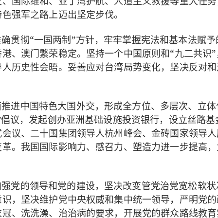
灾、国际维和、亚丁湾护航、人道主义救援等重大任务
特色强军之路上迈出坚定步伐。
准确贯彻“一国两制”方针，牢牢掌握宪法和基本法赋
港、澳门繁荣稳定。坚持一个中国原则和“九二共识
人历史性会晤。妥善应对台湾局势变化，坚决反对和
面推进中国特色大国外交，
形成全方位、多层次、立体
”倡议，发起创办亚洲基础设施投资银行，设立丝路基
式会议、二十国集团领导人杭州峰会、金砖国家领导人
变革。我国国际
进一步提高，
影响力、感召力、塑造力
加强党的领导和党的建设，坚决改变管党治党宽松软状
，坚决维护党中央权威和集中统一领导，严明党的
意识
，开展党的群众路线教育
衣冠、洗洗澡、治治病的要求