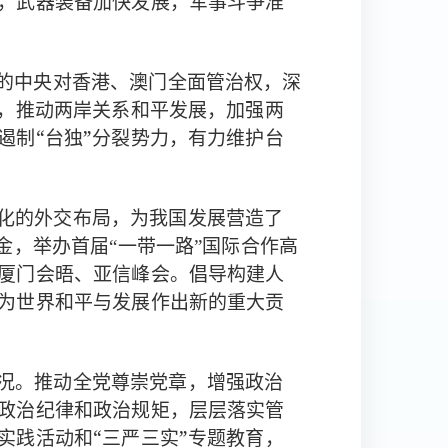
，武器装备加快发展，军事斗争准
予的中央对香港、澳门全面管治权，深
”，推动两岸关系和平发展，加强两
遏制“台独”分裂势力，有力维护台
，为我国发展营造了
化的外交布局
金，举办首届“一带一路”国际合作高
倡导构建人
厦门会晤、亚信峰会。
为世界和平与发展作出新的重大贡
况。
推动全党尊崇党章，增强政治
政治纪律和政治规矩，层层落实管
实践活动和“三严三实”专题教育，