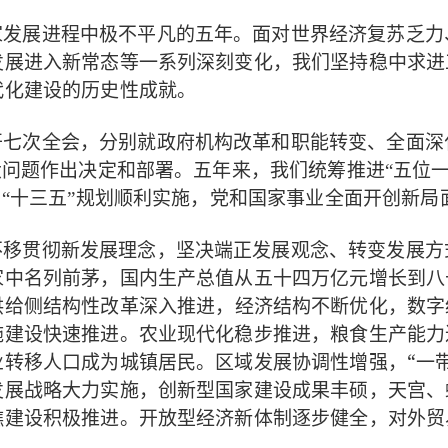
家发展进程中极不平凡的五年。面对世界经济复苏乏力
发展进入新常态等一系列深刻变化，我们坚持
稳中求进
代化建设的历史性成就。
开七次全会，分别就
政府机构改革和职能转变、全面深
。五年来，
大问题作出决定和部署
我们统筹推进“五位一
，党和国家事业全面开创新局
“十三五”规划顺利实施
不移贯彻新发展理念，坚决端正发展观念、转变发展方
家中名列前茅，
国内生产总值从五十四万亿元增长到八
，经济结构不断优化，数字
供给侧结构性改革深入推进
施建设快速推进。农业现代化稳步推进，粮食生产能力
业转移人口成为城镇居民。
，“一
区域发展协调性增强
，创新型国家建设成果丰硕，天宫、
发展战略大力实施
礁建设积极推进。开放型经济新体制逐步健全，对外贸