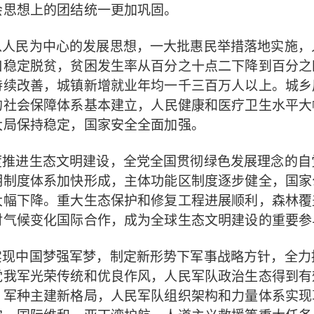
会思想上的团结统一更加巩固。
以人民为中心的发展思想，一大批惠民举措落地实施，
，
口稳定脱贫
贫困发生率从百分之十点二下降到百分之
，城镇新增就业年均一千三百万人以上。城乡
持续改善
，人民健康和医疗卫生水平大
的社会保障体系基本建立
大局保持稳定，国家安全全面加强。
度推进生态文明建设，全党全国贯彻绿色发展理念的自
明制度体系加快形成，主体功能区制度逐步健全，国家
大幅下降。重大生态保护和修复工程进展顺利，森林覆
对气候变化国际合作，
成为全球生态文明建设的重要参
实现中国梦强军梦，制定新形势下军事战略方针，全力
党我军光荣传统和优良作风，人民军队政治生态得到有
，人民军队组织架构和力量体系实现
、军种主建新格局