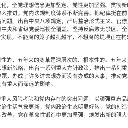
度化，全党理想信念更加坚定、党性更加坚强。贯彻
深入推进，党内法规制度体系不断完善。把纪律挺在前
出问题。出台中央八项规定，
严厉整治形式主义、官僚
。坚持反腐败
现中央和省级党委巡视全覆盖
无禁区、全
，
步实现
不能腐的笼子越扎越牢，不想腐的堤坝正在构
五年来
创性的，五年来的变革是深层次的、根本性的。
思想新战略，出台一系列重大方针政策，推出一系列重
难题，办成了许多过去想办而没有办成的大事，推动党
具有重大而深远的影响。
的重大风险考验和党内存在的突出问题，以顽强意志品
政治生活气象更新，党内政治生态明显好转，
党的创造
显改善，党在革命性锻造中更加坚强，焕发出新的强大