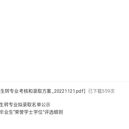
转专业考核和录取方案_20221121.pdf
】已下载
559
次
科生转专业拟录取名单公示
科毕业生“荣誉学士学位”评选细则